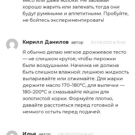
мясо или даже яблоки. Не забывай
хорошо жарить или запекать, тогда они
будут румяными и аппетитными. Пробуйте,
не бойтесь экспериментировать!
Кирилл Данилов
автор
30.08.2025 в 15:46
Я обычно делаю мягкое дрожжевое тесто
— не слишком крутое, чтобы пирожки
были воздушными. Начинка не должна
быть слишком влажной: лишнюю жидкость
выпаривайте или отжимайте. Для жарки
держите масло 170–180°C, для выпечки —
180–200°C и смазывайте яйцом для
золотистой корки. Формуйте плотно,
давайте расстояться перед готовкой и
немного остыть перед подачей.
Илья
автор
08.09.2025 в 14:40