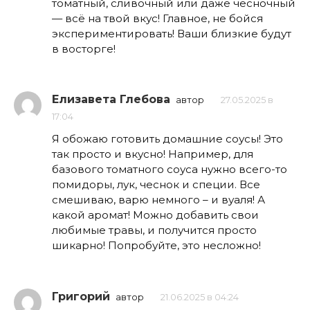
томатный, сливочный или даже чесночный
— всё на твой вкус! Главное, не бойся
экспериментировать! Ваши близкие будут
в восторге!
Елизавета Глебова
автор
27.05.2025 в
17:04
Я обожаю готовить домашние соусы! Это
так просто и вкусно! Например, для
базового томатного соуса нужно всего-то
помидоры, лук, чеснок и специи. Все
смешиваю, варю немного – и вуаля! А
какой аромат! Можно добавить свои
любимые травы, и получится просто
шикарно! Попробуйте, это несложно!
Григорий
автор
21.06.2025 в 04:24