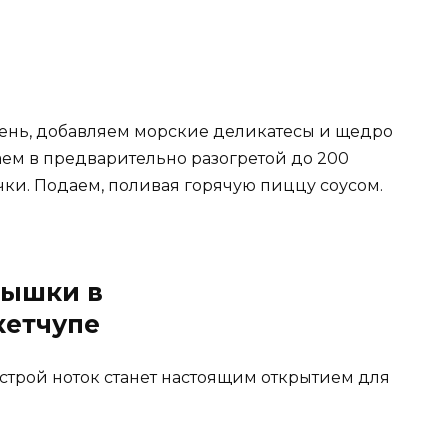
нь, добавляем морские деликатесы и щедро
аем в предварительно разогретой до 200
чки. Подаем, поливая горячую пиццу соусом.
лышки в
кетчупе
строй ноток станет настоящим открытием для