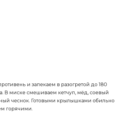
отивень и запекаем в разогретой до 180
та. В миске смешиваем кетчуп, мёд, соевый
нный чеснок. Готовыми крылышками обильно
ем горячими.