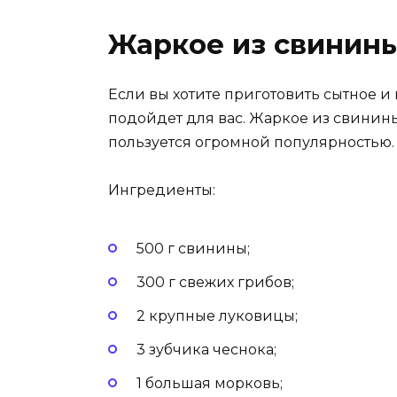
Жаркое из свинины
Если вы хотите приготовить сытное и 
подойдет для вас. Жаркое из свинины
пользуется огромной популярностью.
Ингредиенты:
500 г свинины;
300 г свежих грибов;
2 крупные луковицы;
3 зубчика чеснока;
1 большая морковь;