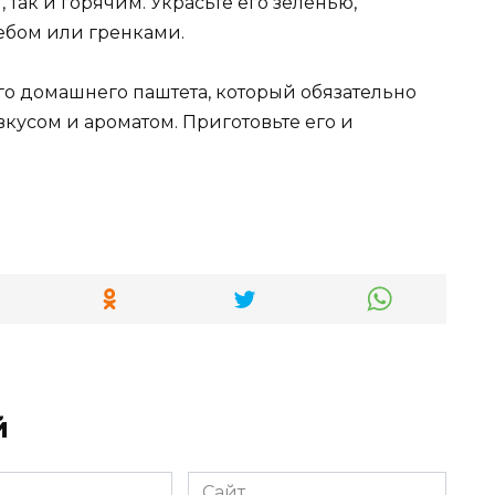
так и горячим. Украсьте его зеленью,
ебом или гренками.
ого домашнего паштета, который обязательно
вкусом и ароматом. Приготовьте его и
й
Сайт