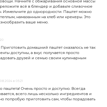
и овощи. Начните с обжаривания основной массы
ереложите всё в блендер и добавьте сливочное
ы. Измельчите до однородности. Паштет можно
и теплым, намазанным на хлеб или крекеры. Это
азнообразить ваше меню.
:20
 Приготовить домашний паштет оказалось не так
енты доступны, а вкус получается просто
радовать друзей и семью своим кулинарным
08.2024 в 05:21
 паштета! Очень просто и доступно. Всегда
зывается, всего лишь несколько ингредиентов и
но попробую приготовить сам, чтобы порадовать