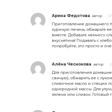
Арина Федотова
автор
27
Приготовление домашнего па
куриную печень, обжарьте ее
вместе. Добавьте немного с
вкуснятина! Подавать с хлеб
попробуйте, это просто и оче
Алёна Чеснокова
автор
2
Для приготовления домашнег
свиную), обжарить ее с луко
сливочное масло и специи по
однородной массы. Для улуч
зелени или сливок. Готовый 