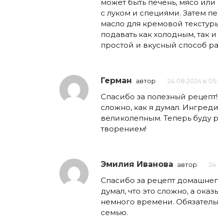
может быть печень, мясо ил
с луком и специями. Затем п
масло для кремовой текстур
подавать как холодным, так 
простой и вкусный способ р
Герман
автор
24.08.2024 в 05
Спасибо за полезный рецепт!
сложно, как я думал. Ингреди
великолепным. Теперь буду 
творением!
Эмилия Иванова
автор
24.
Спасибо за рецепт домашнего
думал, что это сложно, а ока
немного времени. Обязатель
семью.