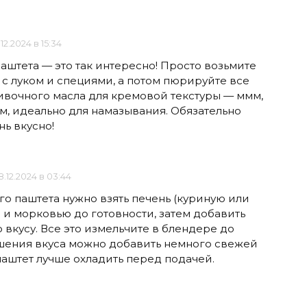
.12.2024 в 15:34
штета — это так интересно! Просто возьмите
 с луком и специями, а потом пюрируйте все
ливочного масла для кремовой текстуры — ммм,
ом, идеально для намазывания. Обязательно
нь вкусно!
8.12.2024 в 03:44
о паштета нужно взять печень (куриную или
м и морковью до готовности, затем добавить
 вкусу. Все это измельчите в блендере до
шения вкуса можно добавить немного свежей
паштет лучше охладить перед подачей.