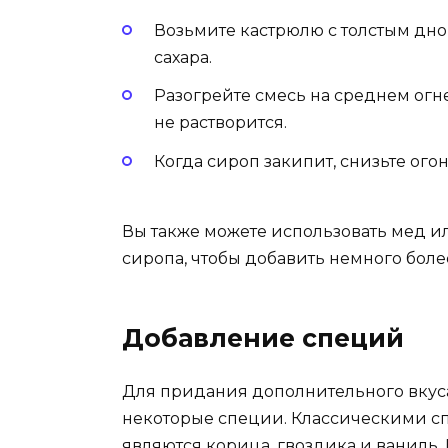
Возьмите кастрюлю с толстым дном
сахара.
Разогрейте смесь на среднем огн
не растворится.
Когда сироп закипит, снизьте огон
Вы также можете использовать мед и
сиропа, чтобы добавить немного бол
Добавление специй
Для придания дополнительного вкус
некоторые специи. Классическими сп
являются корица, гвоздика и ваниль.