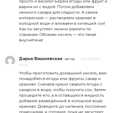
просто и весело! Берём ягоды или фрукт и
варим их с водой. Потом добавляем
немного сахара для сладости. А самое
интересное — растворяем крахмал в
холодной воде и вливаем в кипящий сок!
Как он загустеет, можно разлить по
стаканам. Обожаю кисель — это такая
вкуснятина!
Дарья Вишневская
автор
05.01.2025 в
05:33
Чтобы приготовить домашний кисель, вам
понадобятся ягоды или фрукты, сахар и
крахмал. Сначала нужно сварить ягоды с
сахаром в воде, чтобы получить сок. Затем
процедите его, а в оставшуюся жидкость
добавьте разведённый в холодной воде
крахмал. Доведите до кипения, постоянно
помешивая, и готовьте, пока не загустеет.