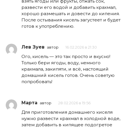
взять ягоды или фрукты, отжать сок,
развести его водой и добавить крахмал,
хорошо размешать и довести до кипения.
После остывания кисель загустеет и будет
готов к употреблению.
Лев Зуев
автор
16.02.2026 в 21:30
Ого, кисель — это так просто и вкусно!
Только бери ягоды, воду, немного
крахмала, закипяти, и всё, настоящий
домашний кисель готов. Очень советую
попробовать!
Марта
автор
28.02.2026 в 19:56
Для приготовления домашнего киселя
нужно развести крахмал в холодной воде,
затем добавить в кипящее подогретое