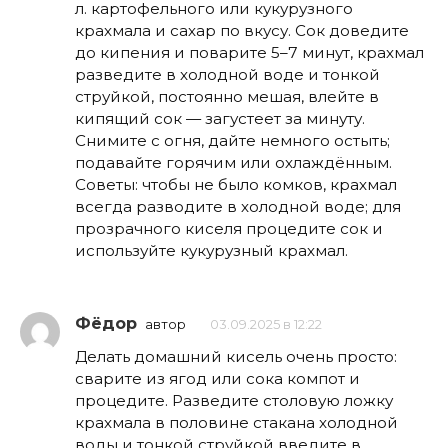
л. картофельного или кукурузного
крахмала и сахар по вкусу. Сок доведите
до кипения и поварите 5–7 минут, крахмал
разведите в холодной воде и тонкой
струйкой, постоянно мешая, влейте в
кипящий сок — загустеет за минуту.
Снимите с огня, дайте немного остыть;
подавайте горячим или охлаждённым.
Советы: чтобы не было комков, крахмал
всегда разводите в холодной воде; для
прозрачного киселя процедите сок и
используйте кукурузный крахмал.
Фёдор
автор
03.09.2025 в 12:22
Делать домашний кисель очень просто:
сварите из ягод или сока компот и
процедите. Разведите столовую ложку
крахмала в половине стакана холодной
воды и тонкой струйкой введите в