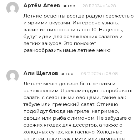
Артём Агеев
автор
28.11.2024 в 14:28
Летние рецепты всегда радуют свежестью
и яркими вкусами. Интересно узнать,
какие из них попали в топ-10. Надеюсь,
будут идеи для освежающих салатов и
легких закусов. Это поможет
разнообразить наше летнее меню!
Али Щеглов
автор
09.12.2024 в 08:08
Летнее меню должно быть легким и
освежающим. Я рекомендую попробовать
салаты с сезонными овощами, такие как
табуле или греческий салат. Отлично
подойдут блюда на гриле, например,
овощи или рыба с лимоном. Не забудьте о
свежих ягодах для десертов, а также о
холодных супах, как гаспачо. Холодные
напитки, такие как смузи или лимонады,