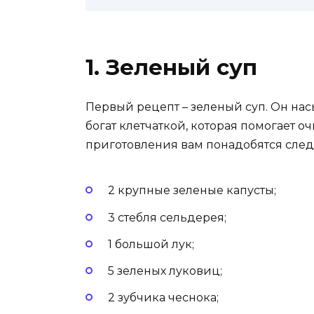
1. Зеленый суп
Первый рецепт – зеленый суп. Он на
богат клетчаткой, которая помогает 
приготовления вам понадобятся сле
2 крупные зеленые капусты;
3 стебля сельдерея;
1 большой лук;
5 зеленых луковиц;
2 зубчика чеснока;