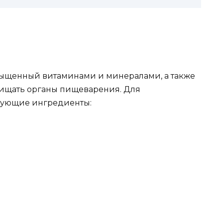
сыщенный витаминами и минералами, а также
очищать органы пищеварения. Для
дующие ингредиенты: