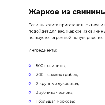
Жаркое из свинины
Если вы хотите приготовить сытное и 
подойдет для вас. Жаркое из свинины
пользуется огромной популярностью.
Ингредиенты:
500 г свинины;
300 г свежих грибов;
2 крупные луковицы;
3 зубчика чеснока;
1 большая морковь;