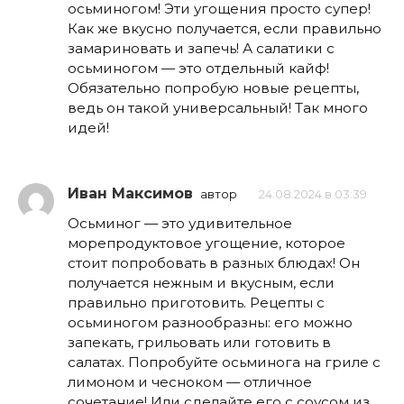
осьминогом! Эти угощения просто супер!
Как же вкусно получается, если правильно
замариновать и запечь! А салатики с
осьминогом — это отдельный кайф!
Обязательно попробую новые рецепты,
ведь он такой универсальный! Так много
идей!
Иван Максимов
автор
24.08.2024 в 03:39
Осьминог — это удивительное
морепродуктовое угощение, которое
стоит попробовать в разных блюдах! Он
получается нежным и вкусным, если
правильно приготовить. Рецепты с
осьминогом разнообразны: его можно
запекать, грильовать или готовить в
салатах. Попробуйте осьминога на гриле с
лимоном и чесноком — отличное
сочетание! Или сделайте его с соусом из