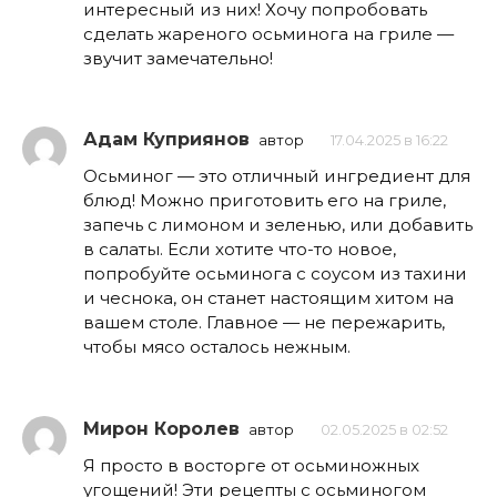
интересный из них! Хочу попробовать
сделать жареного осьминога на гриле —
звучит замечательно!
Адам Куприянов
автор
17.04.2025 в 16:22
Осьминог — это отличный ингредиент для
блюд! Можно приготовить его на гриле,
запечь с лимоном и зеленью, или добавить
в салаты. Если хотите что-то новое,
попробуйте осьминога с соусом из тахини
и чеснока, он станет настоящим хитом на
вашем столе. Главное — не пережарить,
чтобы мясо осталось нежным.
Мирон Королев
автор
02.05.2025 в 02:52
Я просто в восторге от осьминожных
угощений! Эти рецепты с осьминогом