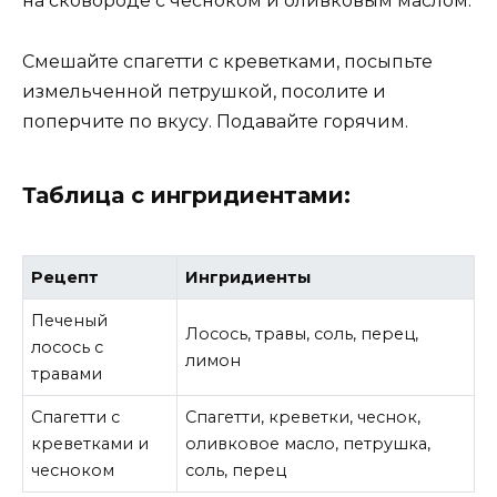
на сковороде с чесноком и оливковым маслом.
Смешайте спагетти с креветками, посыпьте
измельченной петрушкой, посолите и
поперчите по вкусу. Подавайте горячим.
Таблица с ингридиентами:
Рецепт
Ингридиенты
Печеный
Лосось, травы, соль, перец,
лосось с
лимон
травами
Спагетти с
Спагетти, креветки, чеснок,
креветками и
оливковое масло, петрушка,
чесноком
соль, перец