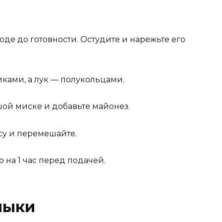
оде до готовности. Остудите и нарежьте его
иками, а лук — полукольцами.
шой миске и добавьте майонез.
су и перемешайте.
 на 1 час перед подачей.
лыки