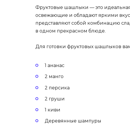
Фруктовые шашлыки — это идеальная 
освежающие и обладают яркими вку
представляют собой комбинацию сла
в одном прекрасном блюде.
Для готовки фруктовых шашлыков вам
1 ананас
2 манго
2 персика
2 груши
1 киви
Деревянные шампуры