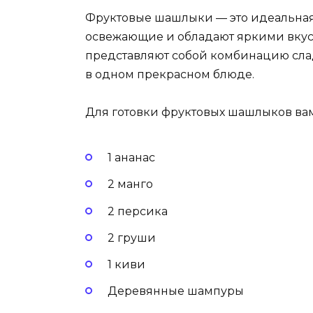
Фруктовые шашлыки — это идеальная 
освежающие и обладают яркими вку
представляют собой комбинацию сла
в одном прекрасном блюде.
Для готовки фруктовых шашлыков вам
1 ананас
2 манго
2 персика
2 груши
1 киви
Деревянные шампуры