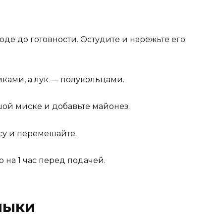
оде до готовности. Остудите и нарежьте его
иками, а лук — полукольцами.
шой миске и добавьте майонез.
су и перемешайте.
 на 1 час перед подачей.
лыки