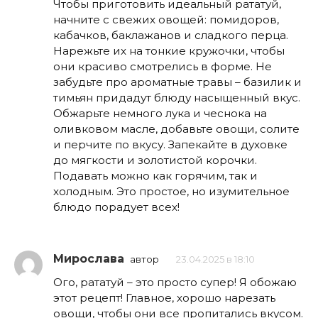
Чтобы приготовить идеальный рататуй,
начните с свежих овощей: помидоров,
кабачков, баклажанов и сладкого перца.
Нарежьте их на тонкие кружочки, чтобы
они красиво смотрелись в форме. Не
забудьте про ароматные травы – базилик и
тимьян придадут блюду насыщенный вкус.
Обжарьте немного лука и чеснока на
оливковом масле, добавьте овощи, солите
и перчите по вкусу. Запекайте в духовке
до мягкости и золотистой корочки.
Подавать можно как горячим, так и
холодным. Это простое, но изумительное
блюдо порадует всех!
Мирослава
автор
23.04.2025 в 18:10
Ого, рататуй – это просто супер! Я обожаю
этот рецепт! Главное, хорошо нарезать
овощи, чтобы они все пропитались вкусом.