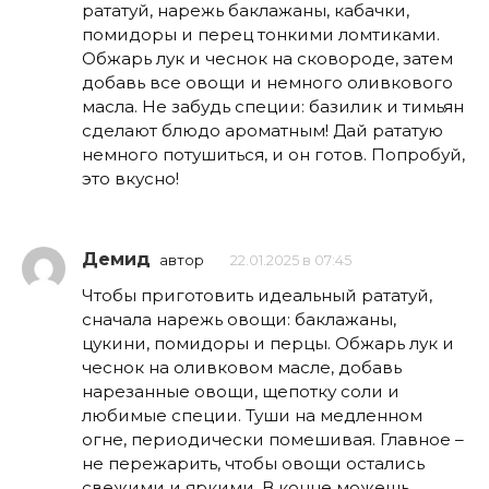
рататуй, нарежь баклажаны, кабачки,
помидоры и перец тонкими ломтиками.
Обжарь лук и чеснок на сковороде, затем
добавь все овощи и немного оливкового
масла. Не забудь специи: базилик и тимьян
сделают блюдо ароматным! Дай рататую
немного потушиться, и он готов. Попробуй,
это вкусно!
Демид
автор
22.01.2025 в 07:45
Чтобы приготовить идеальный рататуй,
сначала нарежь овощи: баклажаны,
цукини, помидоры и перцы. Обжарь лук и
чеснок на оливковом масле, добавь
нарезанные овощи, щепотку соли и
любимые специи. Туши на медленном
огне, периодически помешивая. Главное –
не пережарить, чтобы овощи остались
свежими и яркими. В конце можешь