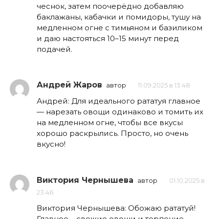
чеснок, затем поочерёдно добавляю
баклажаны, кабачки и помидоры, тушу на
медленном огне с тимьяном и базиликом
и даю настояться 10–15 минут перед
подачей.
Андрей Жаров
автор
11.09.2025 в 13:48
Андрей: Для идеального рататуя главное
— нарезать овощи одинаково и томить их
на медленном огне, чтобы все вкусы
хорошо раскрылись. Просто, но очень
вкусно!
Виктория Чернышева
автор
01.10.2025 в
23:46
Виктория Чернышева: Обожаю рататуй!
Главное – свежие овощи и терпение,