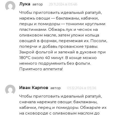
Лука
автор
29.11.2024 в 05:46
Чтобы приготовить идеальный рататуй,
нарежь овощи — баклажаны, кабачки,
перцы и помидоры — тонкими круглыми
пластинками. Обжарь лук и чеснок на
оливковом масле, затем уложи кольца
овощей в формах, перемежая их. Посоли,
поперчи и добавь прованские травы.
Закрой фольгой и запекай в духовке при
180°C около 40 минут. В конце можно
немного подрумянить без фольги.
Приятного аппетита!
Иван Карпов
автор
05.12.2024 в 05:36
Чтобы приготовить идеальный рататуй,
сначала нарежьте овощи: баклажаны,
кабачки, перец и помидоры. Обжарьте их
на сковороде с оливковым маслом до