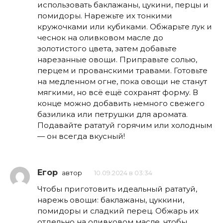
использовать баклажаны, цукини, перцы и
помидоры. Нарежьте их тонкими
кружочками или кубиками. Обжарьте лук и
чеснок на оливковом масле до
золотистого цвета, затем добавьте
нарезанные овощи. Приправьте солью,
перцем и прованскими травами. Готовьте
на медленном огне, пока овощи не станут
мягкими, но всё ещё сохранят форму. В
конце можно добавить немного свежего
базилика или петрушки для аромата.
Подавайте рататуй горячим или холодным
— он всегда вкусный!
Егор
автор
10.09.2024 в 03:34
Чтобы приготовить идеальный рататуй,
нарежь овощи: баклажаны, цуккини,
помидоры и сладкий перец. Обжарь их
отдельно на оливковом масле, чтобы