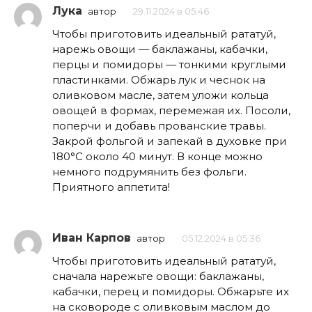
Лука
автор
29.11.2024 в 05:46
Чтобы приготовить идеальный рататуй,
нарежь овощи — баклажаны, кабачки,
перцы и помидоры — тонкими круглыми
пластинками. Обжарь лук и чеснок на
оливковом масле, затем уложи кольца
овощей в формах, перемежая их. Посоли,
поперчи и добавь прованские травы.
Закрой фольгой и запекай в духовке при
180°C около 40 минут. В конце можно
немного подрумянить без фольги.
Приятного аппетита!
Иван Карпов
автор
05.12.2024 в 05:36
Чтобы приготовить идеальный рататуй,
сначала нарежьте овощи: баклажаны,
кабачки, перец и помидоры. Обжарьте их
на сковороде с оливковым маслом до