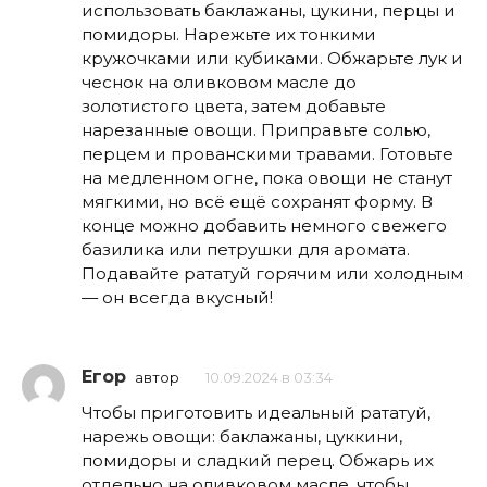
использовать баклажаны, цукини, перцы и
помидоры. Нарежьте их тонкими
кружочками или кубиками. Обжарьте лук и
чеснок на оливковом масле до
золотистого цвета, затем добавьте
нарезанные овощи. Приправьте солью,
перцем и прованскими травами. Готовьте
на медленном огне, пока овощи не станут
мягкими, но всё ещё сохранят форму. В
конце можно добавить немного свежего
базилика или петрушки для аромата.
Подавайте рататуй горячим или холодным
— он всегда вкусный!
Егор
автор
10.09.2024 в 03:34
Чтобы приготовить идеальный рататуй,
нарежь овощи: баклажаны, цуккини,
помидоры и сладкий перец. Обжарь их
отдельно на оливковом масле, чтобы