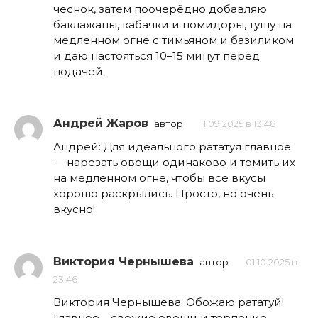
чеснок, затем поочерёдно добавляю
баклажаны, кабачки и помидоры, тушу на
медленном огне с тимьяном и базиликом
и даю настояться 10–15 минут перед
подачей.
Андрей Жаров
автор
11.09.2025 в 13:48
Андрей: Для идеального рататуя главное
— нарезать овощи одинаково и томить их
на медленном огне, чтобы все вкусы
хорошо раскрылись. Просто, но очень
вкусно!
Виктория Чернышева
автор
01.10.2025 в
23:46
Виктория Чернышева: Обожаю рататуй!
Главное – свежие овощи и терпение,