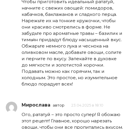
Чтобы приготовить идеальный рататуй,
начните с свежих овощей: помидоров,
кабачков, баклажанов и сладкого перца.
Нарежьте их на тонкие кружочки, чтобы
они красиво смотрелись в форме. Не
забудьте про ароматные травы – базилик и
тимьян придадут блюду насыщенный вкус.
Обжарьте немного лука и чеснока на
оливковом масле, добавьте овощи, солите
и перчите по вкусу. Запекайте в духовке
до мягкости и золотистой корочки.
Подавать можно как горячим, так и
холодным. Это простое, но изумительное
блюдо порадует всех!
Мирослава
автор
23.04.2025 в 18:10
Ого, рататуй – это просто супер! Я обожаю
этот рецепт! Главное, хорошо нарезать
овощи, чтобы они все пропитались вкусом.