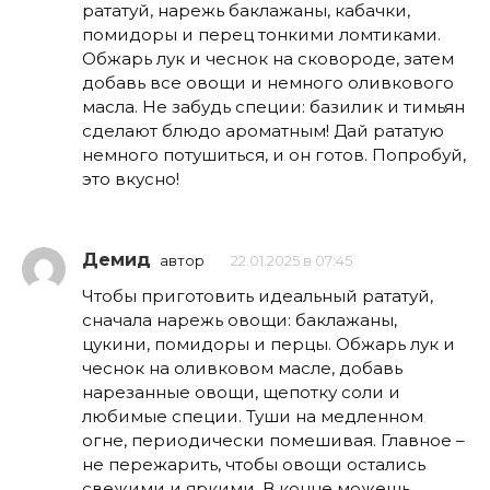
рататуй, нарежь баклажаны, кабачки,
помидоры и перец тонкими ломтиками.
Обжарь лук и чеснок на сковороде, затем
добавь все овощи и немного оливкового
масла. Не забудь специи: базилик и тимьян
сделают блюдо ароматным! Дай рататую
немного потушиться, и он готов. Попробуй,
это вкусно!
Демид
автор
22.01.2025 в 07:45
Чтобы приготовить идеальный рататуй,
сначала нарежь овощи: баклажаны,
цукини, помидоры и перцы. Обжарь лук и
чеснок на оливковом масле, добавь
нарезанные овощи, щепотку соли и
любимые специи. Туши на медленном
огне, периодически помешивая. Главное –
не пережарить, чтобы овощи остались
свежими и яркими. В конце можешь