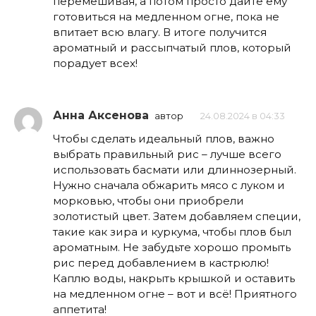
перемешивая, а потом просто дайте ему
готовиться на медленном огне, пока не
впитает всю влагу. В итоге получится
ароматный и рассыпчатый плов, который
порадует всех!
Анна Аксенова
автор
24.08.2024 в 04:33
Чтобы сделать идеальный плов, важно
выбрать правильный рис – лучше всего
использовать басмати или длиннозерный.
Нужно сначала обжарить мясо с луком и
морковью, чтобы они приобрели
золотистый цвет. Затем добавляем специи,
такие как зира и куркума, чтобы плов был
ароматным. Не забудьте хорошо промыть
рис перед добавлением в кастрюлю!
Каплю воды, накрыть крышкой и оставить
на медленном огне – вот и всё! Приятного
аппетита!