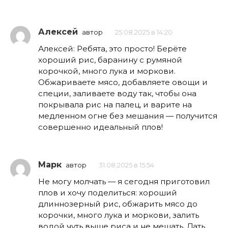
Алексей
автор
25.08.2025 в 14:20
Алексей: Ребята, это просто! Берёте
хороший рис, баранину с румяной
корочкой, много лука и моркови.
Обжариваете мясо, добавляете овощи и
специи, заливаете воду так, чтобы она
покрывала рис на палец, и варите на
медленном огне без мешания — получится
совершенно идеальный плов!
Марк
автор
31.08.2025 в 15:54
Не могу молчать — я сегодня приготовил
плов и хочу поделиться: хороший
длиннозерный рис, обжарить мясо до
корочки, много лука и моркови, залить
водой чуть выше риса и не мешать. Дать