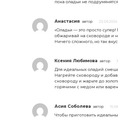
пока оладьи не подрумянятся 
Анастасия
автор
23.06.2024 в
«Оладьи — это просто супер! 
обжаривай на сковороде и н
Ничего сложного, но так вкус
Ксения Любимова
автор
Для идеальных оладий смешай
Нагрейте сковороду и добавь
сковороду и жарьте до золот
горячими с медом или варен
Асия Соболева
автор
15.0
Чтобы приготовить идеальные