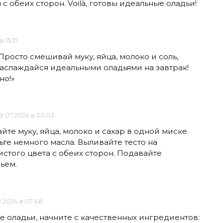
с обеих сторон. Voilà, готовы идеальные оладьи!
 15:17
Просто смешивай муку, яйца, молоко и соль,
аслаждайся идеальными оладьями на завтрак!
но!»
19.07.2024 в 05:03
те муку, яйца, молоко и сахар в одной миске.
те немного масла. Выливайте тесто на
истого цвета с обеих сторон. Подавайте
ьем.
8.2024 в 07:48
 оладьи, начните с качественных ингредиентов: