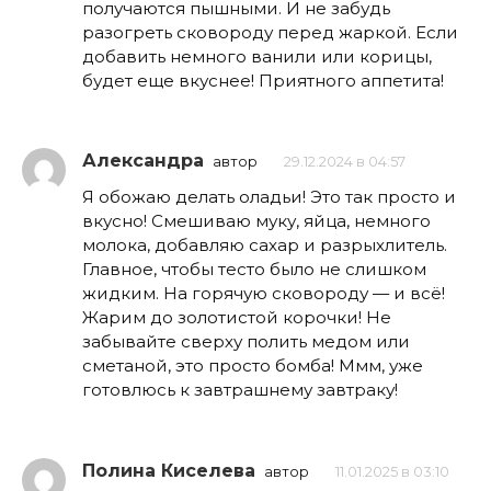
получаются пышными. И не забудь
разогреть сковороду перед жаркой. Если
добавить немного ванили или корицы,
будет еще вкуснее! Приятного аппетита!
Александра
автор
29.12.2024 в 04:57
Я обожаю делать оладьи! Это так просто и
вкусно! Смешиваю муку, яйца, немного
молока, добавляю сахар и разрыхлитель.
Главное, чтобы тесто было не слишком
жидким. На горячую сковороду — и всё!
Жарим до золотистой корочки! Не
забывайте сверху полить медом или
сметаной, это просто бомба! Ммм, уже
готовлюсь к завтрашнему завтраку!
Полина Киселева
автор
11.01.2025 в 03:10