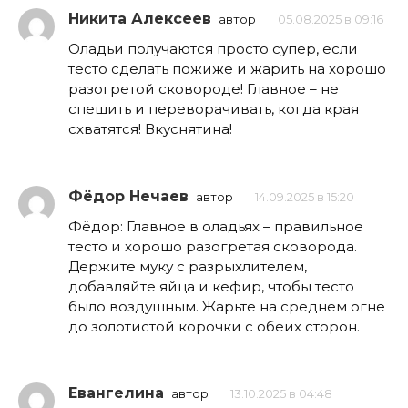
Никита Алексеев
автор
05.08.2025 в 09:16
Оладьи получаются просто супер, если
тесто сделать пожиже и жарить на хорошо
разогретой сковороде! Главное – не
спешить и переворачивать, когда края
схватятся! Вкуснятина!
Фёдор Нечаев
автор
14.09.2025 в 15:20
Фёдор: Главное в оладьях – правильное
тесто и хорошо разогретая сковорода.
Держите муку с разрыхлителем,
добавляйте яйца и кефир, чтобы тесто
было воздушным. Жарьте на среднем огне
до золотистой корочки с обеих сторон.
Евангелина
автор
13.10.2025 в 04:48