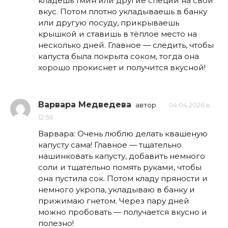
кладёшь тмин или другие специи на свой
вкус. Потом плотно укладываешь в банку
или другую посуду, прикрываешь
крышкой и ставишь в тёплое место на
несколько дней. Главное — следить, чтобы
капуста была покрыта соком, тогда она
хорошо прокиснет и получится вкусной!
Варвара Медведева
автор
04.04.2026 в
12:58
Варвара: Очень люблю делать квашеную
капусту сама! Главное — тщательно
нашинковать капусту, добавить немного
соли и тщательно помять руками, чтобы
она пустила сок. Потом кладу пряности и
немного укропа, укладываю в банку и
прижимаю гнетом. Через пару дней
можно пробовать — получается вкусно и
полезно!