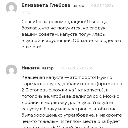
Елизавета Глебова
автор
06.03.2025 в
17:42
Спасибо за рекомендацию! Я всегда
боялась, что не получится, но следуя
вашим советам, капуста получилась
вкусной и хрустящей. Обязательно сделаю
еще раз!
Никита
автор
09.03.2025 в 15:54
Квашеная капуста — это просто! Нужно
нарезать капусту, добавить соль (примерно
2-3 столовые ложки на 1 кг капусты), и
потолочь её, чтобы выделился сок. Можно
добавить морковку для вкуса. Упакуйте
капусту в банку или кастрюлю, чтобы она
была хорошенько утрамбована, и накройте
чем-то тяжёлым. В теплом месте она будет
готова через 5-7 дней. Не забудьте