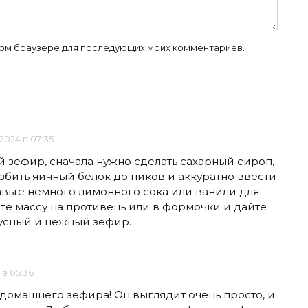
 этом браузере для последующих моих комментариев.
.2024 в 07:35
 зефир, сначала нужно сделать сахарный сироп,
взбить яичный белок до пиков и аккуратно ввести
авьте немного лимонного сока или ванили для
те массу на противень или в формочки и дайте
вкусный и нежный зефир.
 в 05:36
домашнего зефира! Он выглядит очень просто, и