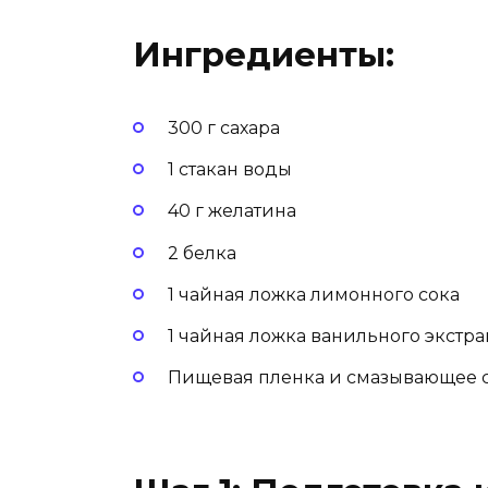
Ингредиенты:
300 г сахара
1 стакан воды
40 г желатина
2 белка
1 чайная ложка лимонного сока
1 чайная ложка ванильного экстра
Пищевая пленка и смазывающее 