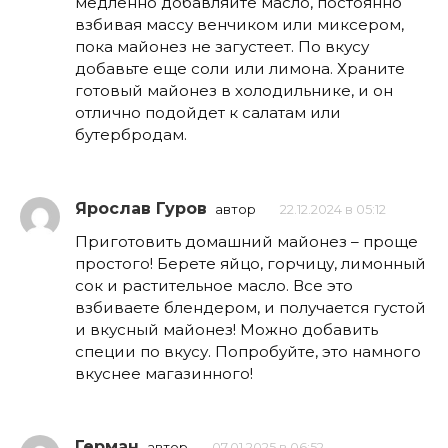
медленно добавляйте масло, постоянно
взбивая массу венчиком или миксером,
пока майонез не загустеет. По вкусу
добавьте еще соли или лимона. Храните
готовый майонез в холодильнике, и он
отлично подойдет к салатам или
бутербродам.
Ярослав Гуров
автор
22.12.2024 в 05:12
Приготовить домашний майонез – проще
простого! Берете яйцо, горчицу, лимонный
сок и растительное масло. Все это
взбиваете блендером, и получается густой
и вкусный майонез! Можно добавить
специи по вкусу. Попробуйте, это намного
вкуснее магазинного!
Герман
автор
07.01.2025 в 06:52