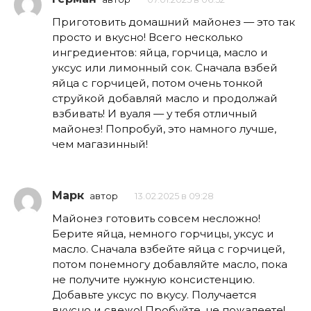
Приготовить домашний майонез — это так
просто и вкусно! Всего несколько
ингредиентов: яйца, горчица, масло и
уксус или лимонный сок. Сначала взбей
яйца с горчицей, потом очень тонкой
струйкой добавляй масло и продолжай
взбивать! И вуаля — у тебя отличный
майонез! Попробуй, это намного лучше,
чем магазинный!
Марк
автор
13.02.2025 в 09:28
Майонез готовить совсем несложно!
Берите яйца, немного горчицы, уксус и
масло. Сначала взбейте яйца с горчицей,
потом понемногу добавляйте масло, пока
не получите нужную консистенцию.
Добавьте уксус по вкусу. Получается
вкусно и свежо! Пробуйте, не пожалеете!