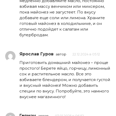
медленно добавляйте масло, постоянно
взбивая массу венчиком или миксером,
пока майонез не загустеет. По вкусу
добавьте еще соли или лимона. Храните
готовый майонез в холодильнике, и он
отлично подойдет к салатам или
бутербродам.
Ярослав Гуров
автор
22.12.2024 в 05:12
Приготовить домашний майонез – проще
простого! Берете яйцо, горчицу, лимонный
сок и растительное масло. Все это
взбиваете блендером, и получается густой
и вкусный майонез! Можно добавить
специи по вкусу. Попробуйте, это намного
вкуснее магазинного!
Герман
автор
07.01.2025 в 06:52