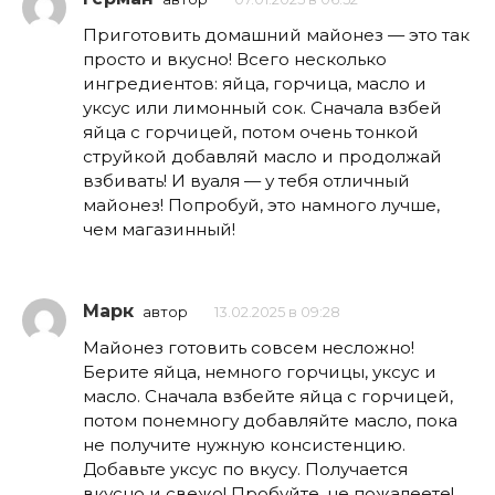
Приготовить домашний майонез — это так
просто и вкусно! Всего несколько
ингредиентов: яйца, горчица, масло и
уксус или лимонный сок. Сначала взбей
яйца с горчицей, потом очень тонкой
струйкой добавляй масло и продолжай
взбивать! И вуаля — у тебя отличный
майонез! Попробуй, это намного лучше,
чем магазинный!
Марк
автор
13.02.2025 в 09:28
Майонез готовить совсем несложно!
Берите яйца, немного горчицы, уксус и
масло. Сначала взбейте яйца с горчицей,
потом понемногу добавляйте масло, пока
не получите нужную консистенцию.
Добавьте уксус по вкусу. Получается
вкусно и свежо! Пробуйте, не пожалеете!