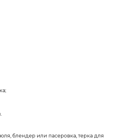
ка;
.
юля, блендер или пасеровка, терка для