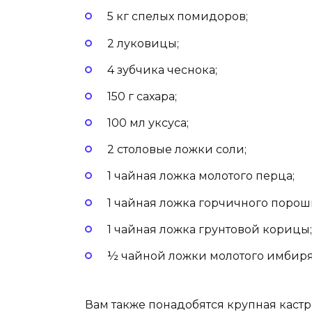
5 кг спелых помидоров;
2 луковицы;
4 зубчика чеснока;
150 г сахара;
100 мл уксуса;
2 столовые ложки соли;
1 чайная ложка молотого перца;
1 чайная ложка горчичного порош
1 чайная ложка грунтовой корицы;
½ чайной ложки молотого имбиря
Вам также понадобятся крупная кастр