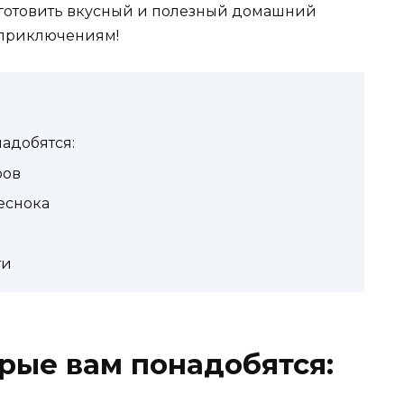
иготовить вкусный и полезный домашний
 приключениям!
адобятся:
ров
еснока
ти
рые вам понадобятся: