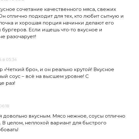
кусное сочетание качественного мяса, свежих
Он отлично подходит для тех, кто любит сытную и
улочка и хорошая порция начинки делают его
бургеров. Если ищешь что-то вкусное и
не разочарует!
4 в 05:34
 «Четкий бро», и он реально крутой! Вкусное
ый соус – всё на высшем уровне! С
е раз!
06:18
я довольно вкусным. Мясо нежное, соусы отлично
. В целом, неплохой вариант для быстрого
бовать!