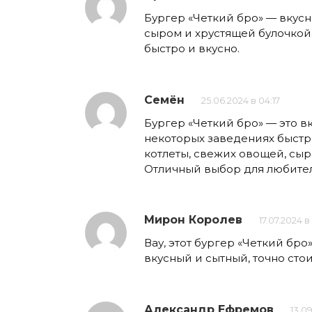
Бургер «Четкий бро» — вкусн
сыром и хрустящей булочкой.
быстро и вкусно.
Семён
25.06.2024 в 04:17
Бургер «Четкий бро» — это в
некоторых заведениях быстро
котлеты, свежих овощей, сыра
Отличный выбор для любител
Мирон Королев
17.07.2024 в
Вау, этот бургер «Четкий бр
вкусный и сытный, точно сто
Александр Ефремов
13.09