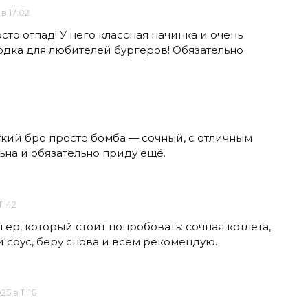
 в 17:02
сто отпад! У него классная начинка и очень
одка для любителей бургеров! Обязательно
ткий бро просто бомба — сочный, с отличным
ьна и обязательно приду ещё.
1:42
ер, который стоит попробовать: сочная котлета,
 соус, беру снова и всем рекомендую.
25 в 11:16