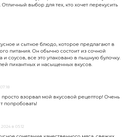
 Отличный выбор для тех, кто хочет перекусить
кусное и сытное блюдо, которое предлагают в
го питания. Он обычно состоит из сочной
 и соусов, все это упаковано в пышную булочку.
ей пикантных и насыщенных вкусов.
 07:18
о» просто взорвал мой вкусовой рецептор! Очень
ит попробовать!
.2024 в 05:12
кусное сочетание качественного мяса, свежих