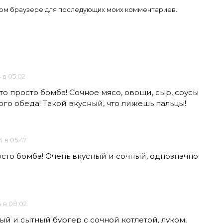
 этом браузере для последующих моих комментариев.
 в 05:02
то просто бомба! Сочное мясо, овощи, сыр, соусы
ого обеда! Такой вкусный, что лижешь пальцы!
4 в 05:47
осто бомба! Очень вкусный и сочный, однозначно
4 в 08:02
ый и сытный бургер с сочной котлетой, луком,