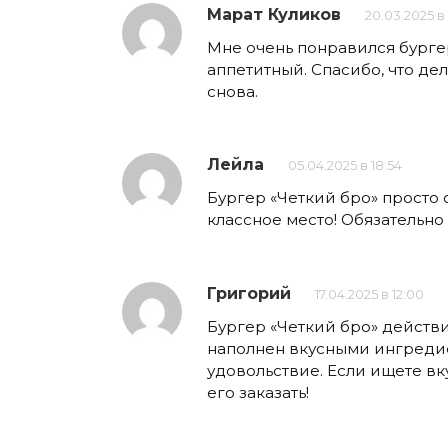
Марат Куликов
20.03.2025 в 
Мне очень понравился бургер
аппетитный. Спасибо, что де
снова.
Лейла
05.04.2025 в 18:54
Бургер «Четкий бро» просто 
классное место! Обязательно
Григорий
17.04.2025 в 12:00
Бургер «Четкий бро» действи
наполнен вкусными ингредие
удовольствие. Если ищете в
его заказать!