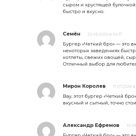
сыром и хрустящей булочкой.
быстро и вкусно.
Семён
25.06.2024 в 04:17
Бургер «Четкий бро» — это в
некоторых заведениях быстро
котлеты, свежих овощей, сыра
Отличный выбор для любител
Мирон Королев
17.07.2024 в
Вау, этот бургер «Четкий бр
вкусный и сытный, точно сто
Александр Ефремов
13.09
Бургер «Четкий бро» — это в