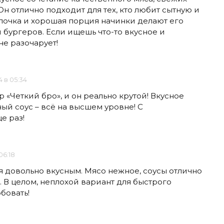
Он отлично подходит для тех, кто любит сытную и
улочка и хорошая порция начинки делают его
бургеров. Если ищешь что-то вкусное и
не разочарует!
4 в 05:34
 «Четкий бро», и он реально крутой! Вкусное
ый соус – всё на высшем уровне! С
е раз!
06:18
я довольно вкусным. Мясо нежное, соусы отлично
. В целом, неплохой вариант для быстрого
бовать!