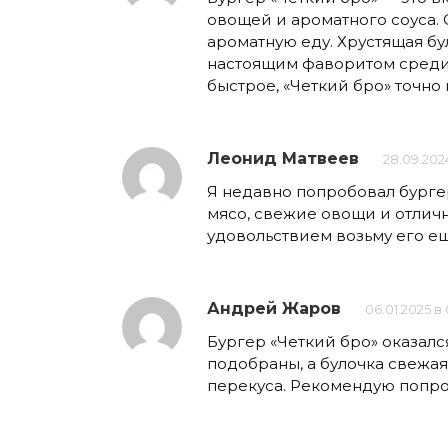
овощей и ароматного соуса. 
ароматную еду. Хрустящая б
настоящим фаворитом среди 
быстрое, «Четкий бро» точно 
Леонид Матвеев
28.09.202
Я недавно попробовал бургер
мясо, свежие овощи и отличн
удовольствием возьму его ещ
Андрей Жаров
06.01.2025 в 
Бургер «Четкий бро» оказалс
подобраны, а булочка свежая
перекуса. Рекомендую попро